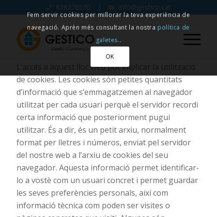
936378530
|
info@gestico.cat
Fem servir cookies per millorar la teva experiència de
POLÍTICA DE COOKIES
navegació. Aprèn més consultant la nostra
política de
galetes.
.
1.- Informació
OK
L’accés a aquest lloc web pot implicar la utilització
de cookies. Les cookies són petites quantitats
d’informació que s’emmagatzemen al navegador
utilitzat per cada usuari perquè el servidor recordi
certa informació que posteriorment pugui
utilitzar. És a dir, és un petit arxiu, normalment
format per lletres i números, enviat pel servidor
del nostre web a l’arxiu de cookies del seu
navegador. Aquesta informació permet identificar-
lo a vostè com un usuari concret i permet guardar
les seves preferències personals, així com
informació tècnica com poden ser visites o